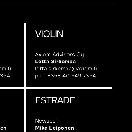
VIOLIN
Axiom Advisors Oy
Lotta Sirkemaa
om.fi
lotta.sirkemaa@axiom.fi
7354
puh.
+358 40 649 7354
ESTRADE
Newsec
nen
Mika Leiponen