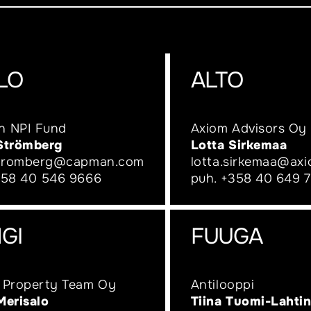
LO
ALTO
 NPI Fund
Axiom Advisors Oy
Strömberg
Lotta Sirkemaa
stromberg@capman.com
lotta.sirkemaa@axi
58 40 546 9666
puh.
+358 40 649 
GI
FUUGA
 Property Team Oy
Antilooppi
Merisalo
Tiina Tuomi-Lahti