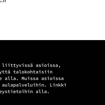
.fi
 liittyvissä asioissa,
yttä talokohtaisiin
e alla. Muissa asioissa
 aulapalveluihin. Linkki
eystietoihin alla.