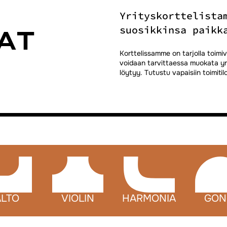
Yrityskorttelista
suosikkinsa paikk
AT
Korttelissamme on tarjolla toimivaa
voidaan tarvittaessa muokata yri
löytyy. Tutustu vapaisiin toimiti
ALTO
VIOLIN
HARMONIA
GON