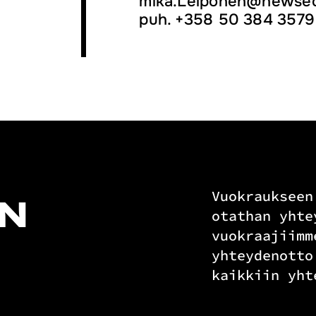
mika.Leiponen@newsec
puh. +358 50 384 3579
Vuokraukseen
N
otathan yhte
vuokraajiimm
yhteydenotto
kaikkiin yht