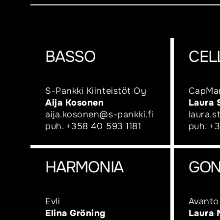
BASSO
CEL
S-Pankki Kiinteistöt Oy
CapMan
Aija Kosonen
Laura 
aija.kosonen@s-pankki.fi
laura.
puh.
+358 40 593 1181
puh.
+3
HARMONIA
GON
Evli
Avanto
Elina Gröning
Laura 