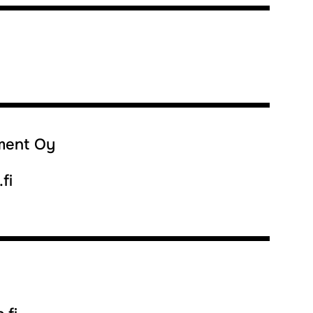
ment Oy
fi
8